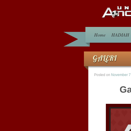
Home
HADIAH
GALERI
Posted on
November 7
Ga