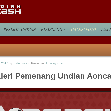
PESERTA UNDIAN
PEMENANG
GALERI FOTO
Link A
, 2017
by
undiaoncash
Posted in
Uncategorized
.
leri Pemenang Undian Aonc