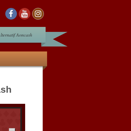
lternatif Aoncash
ash