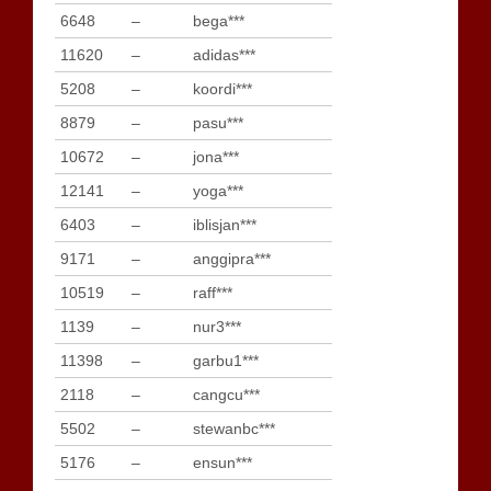
6648
–
bega***
11620
–
adidas***
5208
–
koordi***
8879
–
pasu***
10672
–
jona***
12141
–
yoga***
6403
–
iblisjan***
9171
–
anggipra***
10519
–
raff***
1139
–
nur3***
11398
–
garbu1***
2118
–
cangcu***
5502
–
stewanbc***
5176
–
ensun***