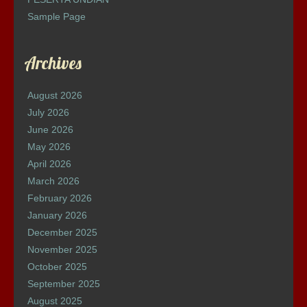
Sample Page
Archives
August 2026
July 2026
June 2026
May 2026
April 2026
March 2026
February 2026
January 2026
December 2025
November 2025
October 2025
September 2025
August 2025