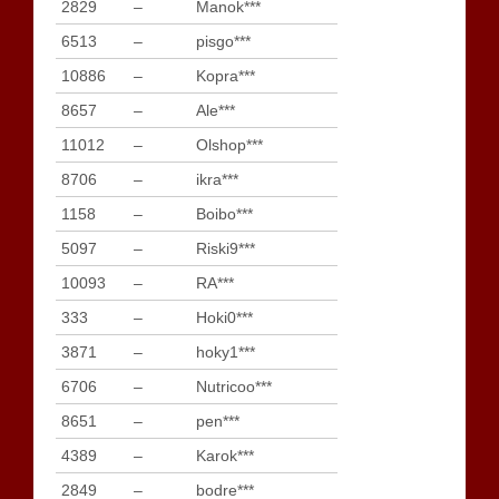
2829
–
Manok***
6513
–
pisgo***
10886
–
Kopra***
8657
–
Ale***
11012
–
Olshop***
8706
–
ikra***
1158
–
Boibo***
5097
–
Riski9***
10093
–
RA***
333
–
Hoki0***
3871
–
hoky1***
6706
–
Nutricoo***
8651
–
pen***
4389
–
Karok***
2849
–
bodre***