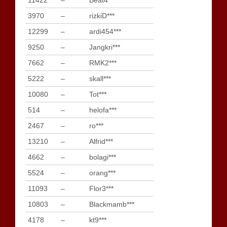
3970
–
rizkiD***
12299
–
ardi454***
9250
–
Jangkri***
7662
–
RMK2***
5222
–
skall***
10080
–
Tot***
514
–
helofa***
2467
–
ro***
13210
–
Alfrid***
4662
–
bolagi***
5524
–
orang***
11093
–
Flor3***
10803
–
Blackmamb***
4178
–
kt9***