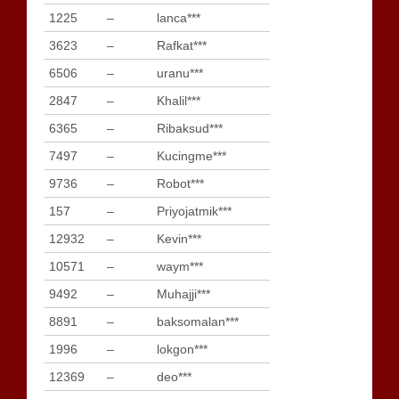
1225
–
lanca***
3623
–
Rafkat***
6506
–
uranu***
2847
–
Khalil***
6365
–
Ribaksud***
7497
–
Kucingme***
9736
–
Robot***
157
–
Priyojatmik***
12932
–
Kevin***
10571
–
waym***
9492
–
Muhajji***
8891
–
baksomalan***
1996
–
lokgon***
12369
–
deo***