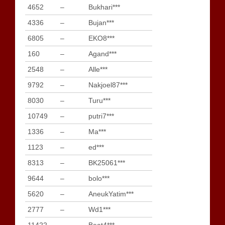
4652
–
Bukhari***
4336
–
Bujan***
6805
–
EKO8***
160
–
Agand***
2548
–
Alle***
9792
–
Nakjoel87***
8030
–
Turu***
10749
–
putri7***
1336
–
Ma***
1123
–
ed***
8313
–
BK25061***
9644
–
bolo***
5620
–
AneukYatim***
2777
–
Wd1***
11422
–
Beat4***