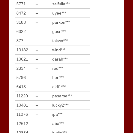
5771
–
saifulla***
PEMENANG LUCKY DRAW GADGET APRIL 2023
8472
–
uyee***
3188
–
parkon***
PEMENANG LUCKY DRAW GADGET MARET 2023
6322
–
gusri***
PEMENANG LUCKY DRAW GADGET FEBRUARI 20
877
–
takwa***
PEMENANG LUCKY DRAW GADGET JANUARI 202
13182
–
wind***
10621
–
darah***
PEMENANG LUCKY DRAW GADGET DESEMBER 20
2334
–
red***
PEMENANG LUCKY DRAW GADGET NOVEMBER 2022
5796
–
heri***
6418
–
aldi1***
PEMENANG LUCKY DRAW GADGET OKTOBER 20
11220
–
pasarse***
PEMENANG LUCKY DRAW GADGET SEPTEMBER 2
10481
–
lucky2***
11076
–
ipa***
PEMENANG LUCKY DRAW GADGET AGUSTUS 202
12612
–
aba***
PEMENANG LUCKY DRAW GADGET JULI 2022
10834
–
jupite***