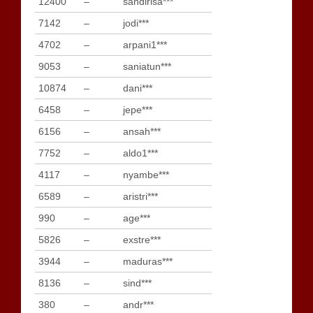
12400
–
sandirisa***
7142
–
jodi***
Link Alternatif Aoncash
4702
–
arpani1***
9053
–
saniatun***
10874
–
dani***
6458
–
jepe***
6156
–
ansah***
7752
–
aldo1***
4117
–
nyambe***
6589
–
aristri***
990
–
age***
5826
–
exstre***
3944
–
maduras***
8136
–
sind***
380
–
andr***