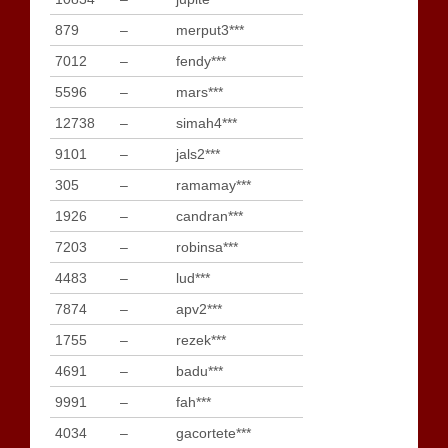
879
–
merput3***
PEMENANG LUCKY DRAW GADGET JUNI 2022
7012
–
fendy***
PEMENANG LUCKY DRAW GADGET MAY 2022
5596
–
mars***
12738
–
simah4***
PEMENANG LUCKY DRAW GADGET APRIL 2022
9101
–
jals2***
PEMENANG LUCKY DRAW GADGET MARET 2022
305
–
ramamay***
1926
–
candran***
PEMENANG LUCKY DRAW GADGET FEBRUARI 20
7203
–
robinsa***
PEMENANG LUCKY DRAW GADGET JANUARI 202
4483
–
lud***
7874
–
apv2***
PEMENANG LUCKY DRAW GADGET DESEMBER 2021
1755
–
rezek***
PEMENANG LUCKY DRAW GADGET NOVEMBER 2
4691
–
badu***
9991
–
fah***
PEMENANG LUCKY DRAW GADGET OKTOBER 20
4034
–
gacortete***