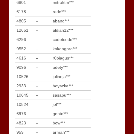
6801
–
mitraktm***
6178
–
rade***
4805
–
abang***
12651
–
aldian12***
6296
–
codetcode***
9552
–
kakangpra***
4616
–
r0biagus***
9096
–
adety***
10526
–
julianja***
2933
–
boyazka***
10645
–
sasapu***
10824
–
jel***
6976
–
gento***
4823
–
bow***
959
–
arman***