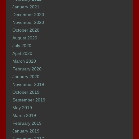
January 2021
December 2020
November 2020
October 2020
August 2020
July 2020
April 2020
March 2020
February 2020
January 2020
November 2019
October 2019
September 2019
May 2019
March 2019
February 2019
January 2019
November 2017