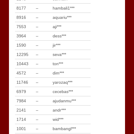
PEMENANG LUCKY DRAW GADGET SPESIAL IMLE
8177
–
hambali1***
8916
–
aquariu***
PEMENANG LUCKY DRAW GADGET JANUARI 202
7553
–
aji***
PEMENANG LUCKY DRAW GADGET DESEMBER 2023
3964
–
dess***
1590
–
jir***
PEMENANG LUCKY DRAW GADGET NOVEMBER 2
12295
–
seva***
PEMENANG LUCKY DRAW GADGET OKTOBER 20
10443
–
ton***
4572
–
dim***
PEMENANG LUCKY DRAW GADGET SEPTEMBER 2
11746
–
yarozaq***
PEMENANG LUCKY DRAW GADGET AGUSTUS 202
6979
–
cecebas***
7984
–
ajudanmu***
PEMENANG LUCKY DRAW GADGET JULI 2023
2141
–
andr***
PEMENANG LUCKY DRAW GADGET JUNI 2023
1714
–
wid***
1001
–
bambangl***
PEMENANG LUCKY DRAW GADGET MEI 2023