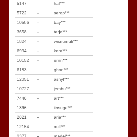
5147
–
haf***
5722
–
serop***
10586
–
bay***
3658
–
tarjo***
1824
–
wisnumuti***
6934
–
kora***
10152
–
ernn***
6183
–
ghan***
12051
–
ashyf***
10727
–
jembu***
7448
–
art***
1396
–
iinsuga***
2821
–
arie***
12154
–
auli***
9377
–
madel***