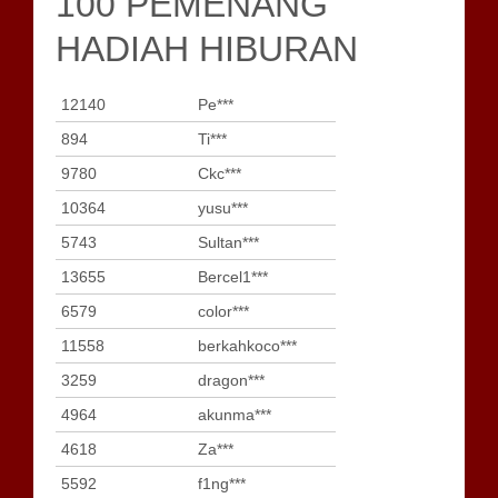
100 PEMENANG
HADIAH HIBURAN
PEMENANG LUCKY DRAW GADGET JULI 2025
PEMENANG LUCKY DRAW GADGET JUNI 2025
12140
Pe***
894
Ti***
PEMENANG LUCKY DRAW GADGET MEI 2025
9780
Ckc***
PEMENANG LUCKY DRAW GADGET APRIL 2025
10364
yusu***
5743
Sultan***
PEMENANG LUCKY DRAW GADGET MARET 2025
13655
Bercel1***
PEMENANG LUCKY DRAW GADGET FEBRUARI 20
6579
color***
11558
berkahkoco***
PEMENANG LUCKY DRAW GADGET JANUARI 202
3259
dragon***
PEMENANG LUCKY DRAW GADGED DESEMBER 202
4964
akunma***
4618
Za***
PEMENANG LUCKY DRAW GADGET NOVEMBER 2
5592
f1ng***