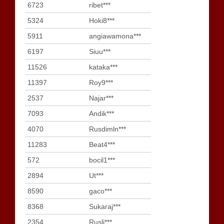
6723
ribet***
Link Alternatif Aoncash
5324
Hoki8***
5911
angiawamona***
6197
Siuu***
11526
kataka***
11397
Roy9***
2537
Najar***
7093
Andik***
4070
Rusdimln***
11283
Beat4***
572
bocil1***
2894
Ut***
8590
gaco***
8368
Sukaraj***
2354
Rusli***