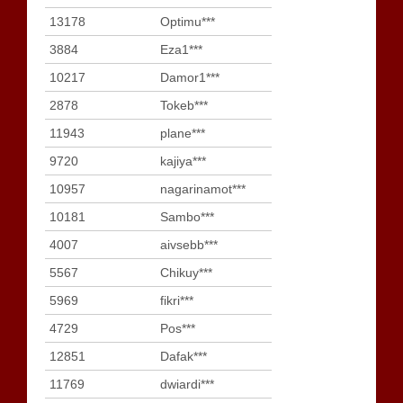
PEMENANG LUCKY DRAW GADGET SEPTEMBER 2
13178
Optimu***
PEMENANG LUCKY DRAW GADGET AGUSTUS 202
3884
Eza1***
10217
Damor1***
PEMENANG LUCKY DRAW GADGET JULI 2021 (SPES
2878
Tokeb***
PEMENANG LUCKY DRAW GADGET JUNI 2021 (SPE
11943
plane***
9720
kajiya***
PEMENANG LUCKY DRAW GADGET MEI 2021
10957
nagarinamot***
PEMENANG LUCKY DRAW GADGET APRIL 2021
10181
Sambo***
4007
aivsebb***
PEMENANG LUCKY DRAW GADGET MARET 2021
5567
Chikuy***
PEMENANG LUCKY DRAW GADGET FEBRUARI 20
5969
fikri***
4729
Pos***
PEMENANG LUCKY DRAW GADGET JANUARI 202
12851
Dafak***
GALERI FOTO
11769
dwiardi***