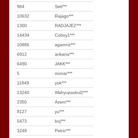
984
Seti***
PEMENANG LUCKY DRAW GADGET APRIL 2023
10632
Rajago***
PEMENANG LUCKY DRAW GADGET MARET 2023
1300
RADJAJEZ***
14434
Coboy1***
PEMENANG LUCKY DRAW GADGET FEBRUARI 20
10886
agamriz***
PEMENANG LUCKY DRAW GADGET JANUARI 202
6912
arikana***
6490
JAKK***
PEMENANG LUCKY DRAW GADGET DESEMBER 20
5
monar***
PEMENANG LUCKY DRAW GADGET NOVEMBER 2022
11849
yok***
13240
Wahyupaskul2***
PEMENANG LUCKY DRAW GADGET OKTOBER 20
2350
Azem***
PEMENANG LUCKY DRAW GADGET SEPTEMBER 2
8127
yu***
5473
boj***
PEMENANG LUCKY DRAW GADGET AGUSTUS 202
3248
Petric***
PEMENANG LUCKY DRAW GADGET JULI 2022