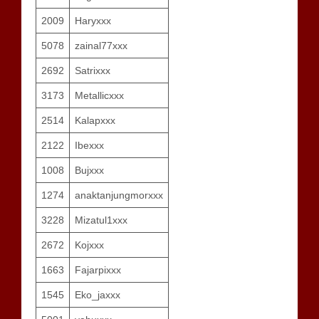
PEMENANG LUCKY DRAW GADGET OKTOBER 20
2009
Haryxxx
PEMENANG LUCKY DRAW GADGET SEPTEMBER 2
5078
zainal77xxx
PEMENANG LUCKY DRAW GADGET AGUSTUS 202
2692
Satrixxx
3173
Metallicxxx
PEMENANG LUCKY DRAW GADGET JULI 2024
2514
Kalapxxx
PEMENANG LUCKY DRAW GADGET SPECIAL EURO
2122
Ibexxx
PEMENANG LUCKY DRAW GADGET JUNI 2024
1008
Bujxxx
1274
anaktanjungmorxxx
PEMENANG LUCKY DRAW GADGET MEI 2024
3228
Mizatul1xxx
PEMENANG LUCKY DRAW GADGET APRIL 2024
2672
Kojxxx
PEMENANG LUCKY DRAW GADGET MARET 2024
1663
Fajarpixxx
1545
Eko_jaxxx
PEMENANG LUCKY DRAW GADGET FEBRUARI 20