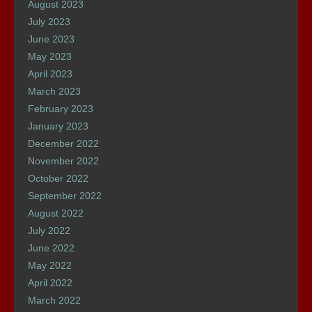
August 2023
July 2023
Link Alternatif Aoncash
June 2023
May 2023
April 2023
March 2023
February 2023
January 2023
December 2022
November 2022
October 2022
September 2022
August 2022
July 2022
June 2022
May 2022
April 2022
March 2022