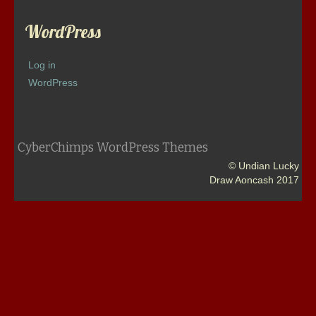
WordPress
Log in
WordPress
CyberChimps WordPress Themes
© Undian Lucky
Draw Aoncash 2017