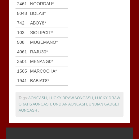
2461
NOORDAU*
PEMENANG LUCKY DRAW GADGET SPESIAL IMLE
5048
BOLA8*
PEMENANG LUCKY DRAW GADGET JANUARI 202
742
ABOY8*
103
SIOLIPCIT*
PEMENANG LUCKY DRAW GADGET DESEMBER 2023
508
MUGEMANO*
PEMENANG LUCKY DRAW GADGET NOVEMBER 2
4061
RAJU30*
3501
MENANG0*
PEMENANG LUCKY DRAW GADGET OKTOBER 20
1505
MARCOCHA*
PEMENANG LUCKY DRAW GADGET SEPTEMBER 2
1941
BABIAT8*
PEMENANG LUCKY DRAW GADGET AGUSTUS 202
Tags:
AONCASH
,
LUCKY DRAW AONCASH
,
LUCKY DRAW
GRATIS AONCASH
,
UNDIAN AONCASH
,
UNDIAN GADGET
PEMENANG LUCKY DRAW GADGET JULI 2023
AONCASH
.
PEMENANG LUCKY DRAW GADGET JUNI 2023
PEMENANG LUCKY DRAW GADGET MEI 2023