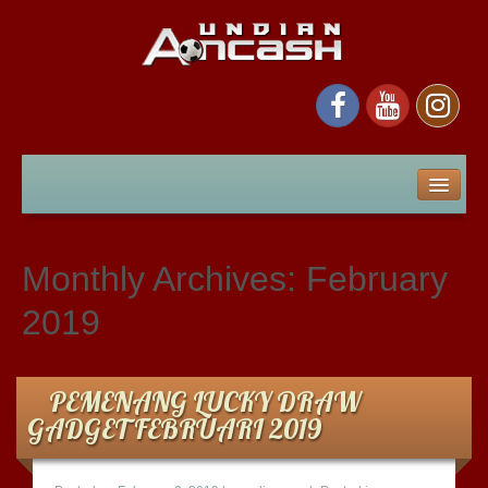
Home
HADIAH
Monthly Archives:
February
PESERTA UNDIAN
2019
PEMENANG
PEMENANG LUCKY DRAW
PEMENANG LUCKY DRAW GADGET JULY 2026
GADGET FEBRUARI 2019
PEMENANG LUCKY DRAW GADGET JUNI 2026