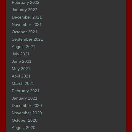
February 2022
January 2022
December 2021
November 2021
October 2021
September 2021
August 2021
July 2021
June 2021
May 2021
April 2021
March 2021
February 2021
January 2021
December 2020
November 2020
October 2020
August 2020