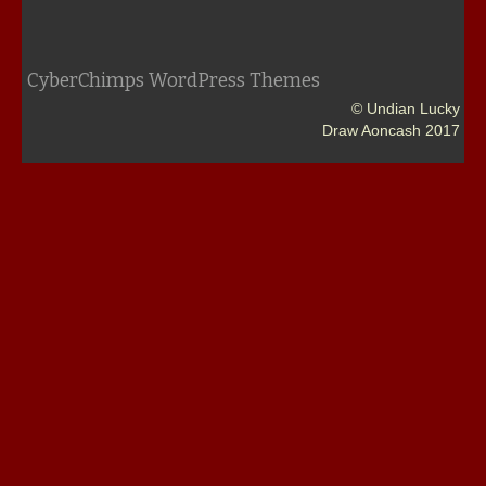
CyberChimps WordPress Themes
© Undian Lucky
Draw Aoncash 2017