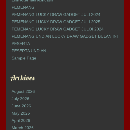
Link Alternatif Aoncash
PEMENANG
PEMENANG LUCKY DRAW GADGET JULI 2024
PEMENANG LUCKY DRAW GADGET JULI 2025
PEMENANG LUCKY DRAW GADGET JULOI 2024
PEMENANG UNDIAN LUCKY DRAW GADGET BULAN INI
PESERTA
PESERTA UNDIAN
Sample Page
Archives
August 2026
July 2026
June 2026
May 2026
April 2026
March 2026