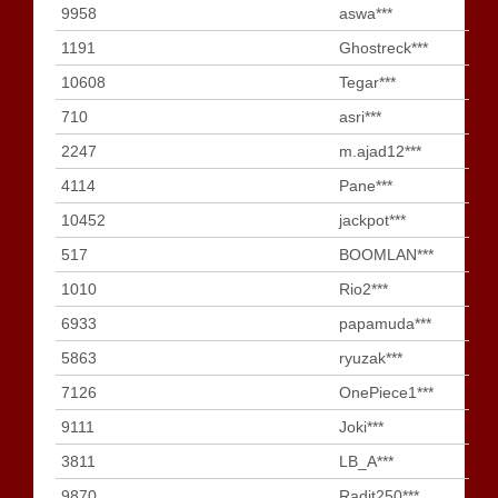
9958
aswa***
PEMENANG LUCKY DRAW GADGET APRIL 2023
1191
Ghostreck***
10608
Tegar***
PEMENANG LUCKY DRAW GADGET MARET 2023
710
asri***
PEMENANG LUCKY DRAW GADGET FEBRUARI 20
2247
m.ajad12***
4114
PEMENANG LUCKY DRAW GADGET JANUARI 202
Pane***
10452
jackpot***
PEMENANG LUCKY DRAW GADGET DESEMBER 20
517
BOOMLAN***
PEMENANG LUCKY DRAW GADGET NOVEMBER 2022
1010
Rio2***
6933
papamuda***
PEMENANG LUCKY DRAW GADGET OKTOBER 20
5863
ryuzak***
PEMENANG LUCKY DRAW GADGET SEPTEMBER 2
7126
OnePiece1***
9111
Joki***
PEMENANG LUCKY DRAW GADGET AGUSTUS 202
3811
LB_A***
PEMENANG LUCKY DRAW GADGET JULI 2022
9870
Radit250***