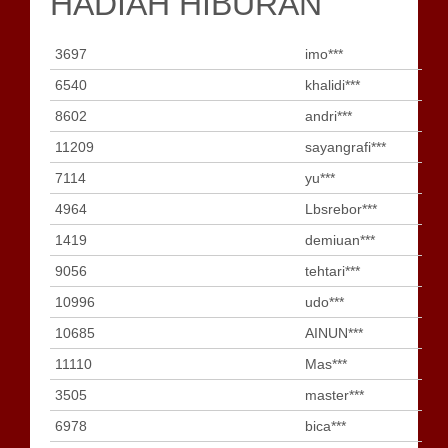
HADIAH HIBURAN
PEMENANG LUCKY DRAW GADGET JULI 2025
3697
imo***
6540
PEMENANG LUCKY DRAW GADGET JUNI 2025
khalidi***
8602
andri***
PEMENANG LUCKY DRAW GADGET MEI 2025
11209
sayangrafi***
PEMENANG LUCKY DRAW GADGET APRIL 2025
7114
yu***
4964
Lbsrebor***
PEMENANG LUCKY DRAW GADGET MARET 2025
1419
demiuan***
PEMENANG LUCKY DRAW GADGET FEBRUARI 20
9056
tehtari***
10996
udo***
PEMENANG LUCKY DRAW GADGET JANUARI 202
10685
AINUN***
PEMENANG LUCKY DRAW GADGED DESEMBER 202
11110
Mas***
3505
master***
PEMENANG LUCKY DRAW GADGET NOVEMBER 2
6978
bica***