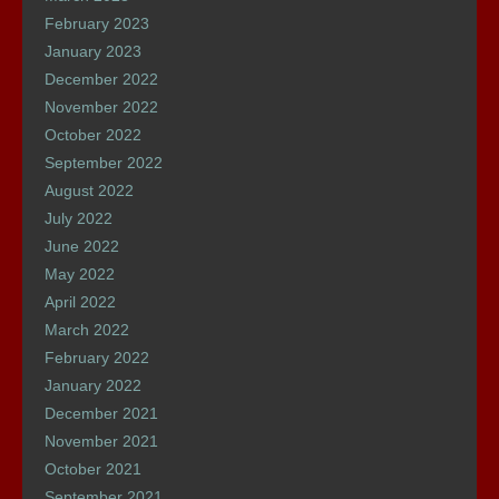
February 2023
January 2023
December 2022
November 2022
October 2022
September 2022
August 2022
July 2022
June 2022
May 2022
April 2022
March 2022
February 2022
January 2022
December 2021
November 2021
October 2021
September 2021