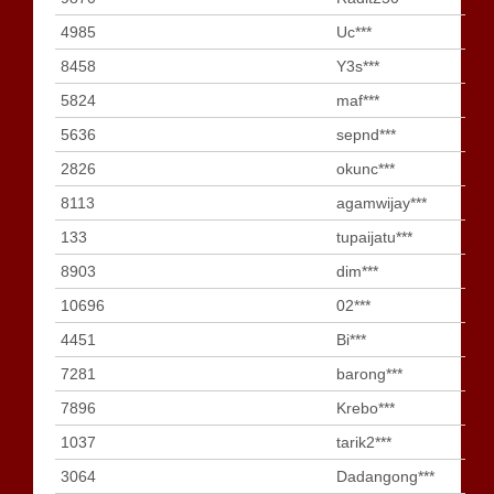
4985
Uc***
PEMENANG LUCKY DRAW GADGET JUNI 2022
8458
Y3s***
PEMENANG LUCKY DRAW GADGET MAY 2022
5824
maf***
5636
sepnd***
PEMENANG LUCKY DRAW GADGET APRIL 2022
2826
okunc***
PEMENANG LUCKY DRAW GADGET MARET 2022
8113
agamwijay***
133
tupaijatu***
PEMENANG LUCKY DRAW GADGET FEBRUARI 20
8903
dim***
PEMENANG LUCKY DRAW GADGET JANUARI 202
10696
02***
4451
Bi***
PEMENANG LUCKY DRAW GADGET DESEMBER 2021
7281
barong***
PEMENANG LUCKY DRAW GADGET NOVEMBER 2
7896
Krebo***
1037
tarik2***
PEMENANG LUCKY DRAW GADGET OKTOBER 20
3064
Dadangong***