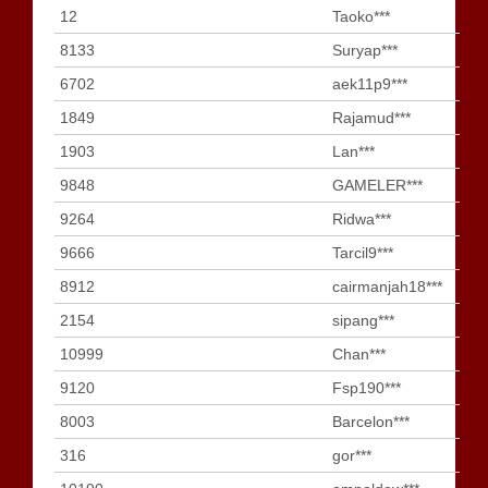
PEMENANG LUCKY DRAW GADGET SEPTEMBER 2
12
Taoko***
8133
Suryap***
PEMENANG LUCKY DRAW GADGET AGUSTUS 202
6702
aek11p9***
PEMENANG LUCKY DRAW GADGET JULI 2021 (SPES
1849
Rajamud***
1903
Lan***
PEMENANG LUCKY DRAW GADGET JUNI 2021 (SPE
9848
GAMELER***
PEMENANG LUCKY DRAW GADGET MEI 2021
9264
Ridwa***
9666
Tarcil9***
PEMENANG LUCKY DRAW GADGET APRIL 2021
8912
cairmanjah18***
PEMENANG LUCKY DRAW GADGET MARET 2021
2154
sipang***
10999
Chan***
PEMENANG LUCKY DRAW GADGET FEBRUARI 20
9120
Fsp190***
PEMENANG LUCKY DRAW GADGET JANUARI 202
8003
Barcelon***
316
gor***
GALERI FOTO